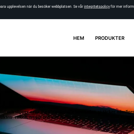
bara upplevelsen när du besöker webbplatsen. Se vår
integritetspolicy
för mer inform
HEM
PRODUKTER
arknadens bästa priser!
d och slipper oroa dig för oväntade kostnader- vi täcker nämligen
ukten- enkelt, tryggt och mer hållbart.
t.