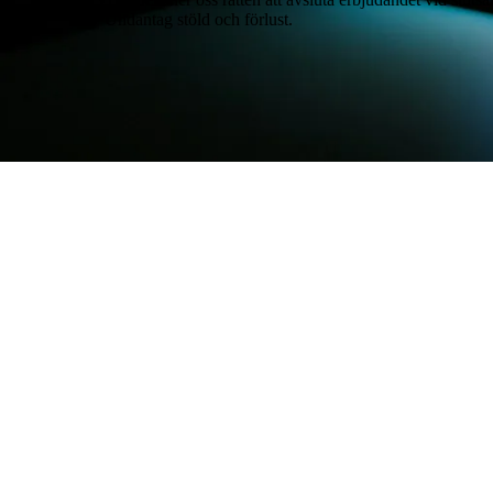
*Undantag stöld och förlust.