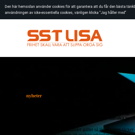
Den här hemsidan använder cookies för att garantera att du får den bästa tänk
användningen av icke-essentiella cookies, vänligen klicka "Jag håller med"
nyheter
Leasa en ny mobil, surfplatta, spelkonsol m.m. till m
Du betalar samma kostnad under hela din leasingperio
När leasingtiden är slut skickar du bara tillbaka prod
Begränsat antal! Erbjudandet gäller så långt lagret räcker.
Vi förbehåller oss rätten att avsluta erbjudandet vid slutsål